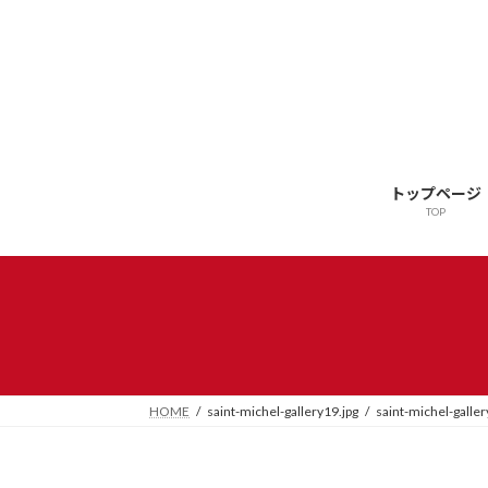
トップページ
TOP
HOME
saint-michel-gallery19.jpg
saint-michel-galler