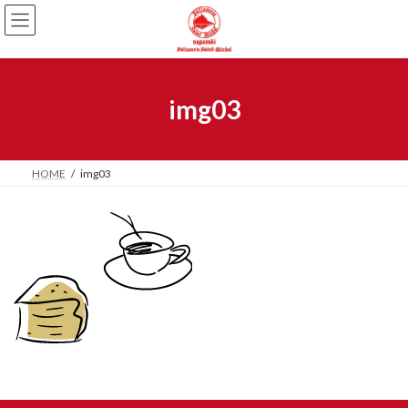
img03
HOME
img03