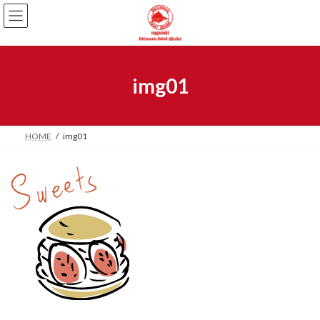
img01
HOME
img01